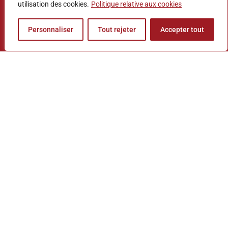
utilisation des cookies.
Politique relative aux cookies
Horaires

Personnaliser
Tout rejeter
Accepter tout
Lundi : 10H00 à 12H00 et 14H00 à 17H00
Mardi : 9H00 à 18H00
Mercredi : 9H00 à 18H00
Jeudi : 9H00 à 18H00
Vendredi : 9H00 à 18H00
Samedi : 10H00 à 12H00 et 14H00 à 18H00
Liens

RL Cuisine